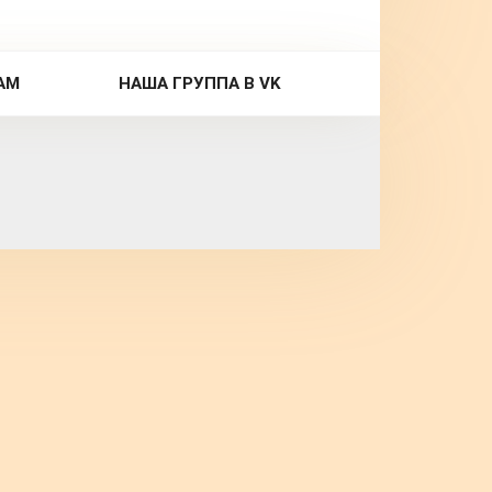
AM
НАША ГРУППА В VK