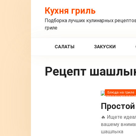
Перейти
Кухня гриль
к
контенту
Подборка лучших кулинарных рецептов
гриле
САЛАТЫ
ЗАКУСКИ
рецепт шашлы
Блюда на гриле
Простой
🔥 Ищете идеа
вашему вниман
шашлыка