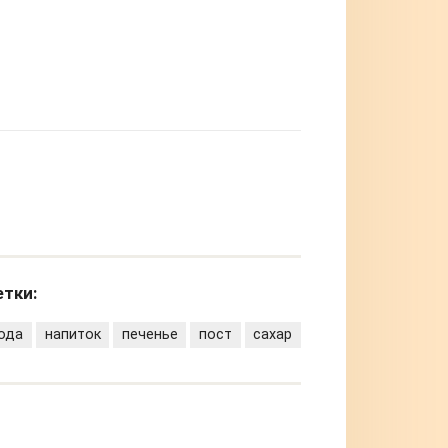
тки:
ода
напиток
печенье
пост
сахар