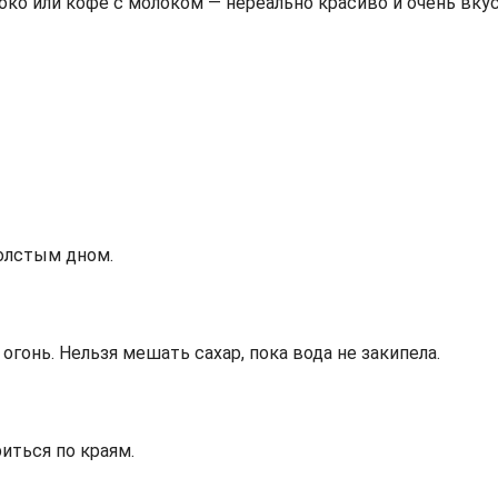
око или кофе с молоком — нереально красиво и очень вку
толстым дном.
огонь. Нельзя мешать сахар, пока вода не закипела.
иться по краям.