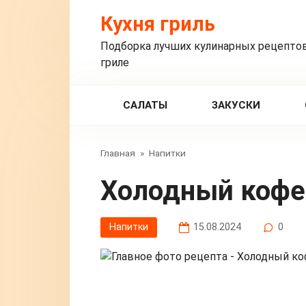
Перейти
Кухня гриль
к
контенту
Подборка лучших кулинарных рецептов
гриле
САЛАТЫ
ЗАКУСКИ
Главная
»
Напитки
Холодный кофе
Напитки
15.08.2024
0