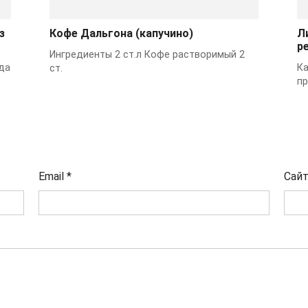
з
Кофе Дальгона (капучино)
Л
р
Ингредиенты 2 ст.л Кофе растворимый 2
ода
Ка
ст.
п
Email
*
Сай