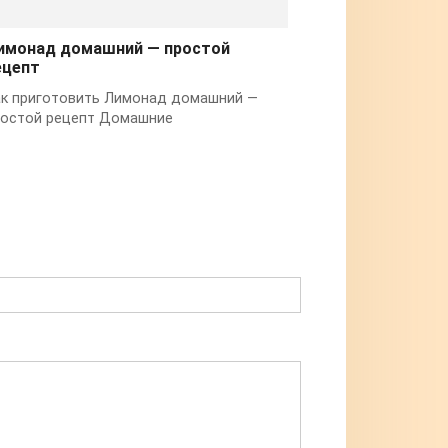
имонад домашний — простой
ецепт
к приготовить Лимонад домашний —
ростой рецепт Домашние
т