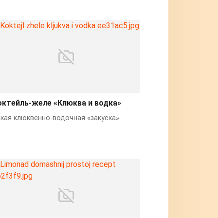
октейль-желе «Клюква и водка»
кая клюквенно-водочная «закуска»