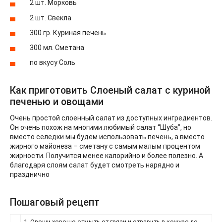
2 шт. Морковь
2 шт. Свекла
300 гр. Куриная печень
300 мл. Сметана
по вкусу Соль
Как приготовить Слоеный салат с куриной
печенью и овощами
Очень простой слоенный салат из доступных ингредиентов.
Он очень похож на многими любимый салат “Шуба”, но
вместо селедки мы будем использовать печень, а вместо
жирного майонеза – сметану с самым малым процентом
жирности. Получится менее калорийно и более полезно. А
благодаря слоям салат будет смотреть нарядно и
празднично
Пошаговый рецепт
1. Овощи хорошо отмыть от грязи и отварить в кожуре до