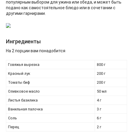
популярным выбором для ужина или обеда, и может быть
подано как самостоятельное блюдо или в сочетании с
другими гарнирами.
Ингредиенты
На 2 порции вам понадобится
Говяжья вырезка
800 г
Красный лук
200 г
Томаты биф
200 г
Оливковое масло
50 мл
Листья базилика
4 г
Ванильная палочка
3 г
Соль
6 г
Перец
2 г