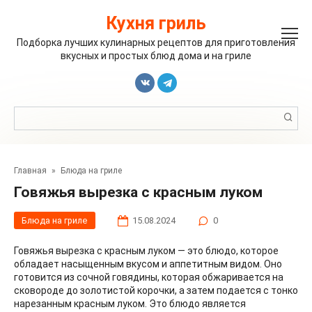
Перейти
к
Кухня гриль
контенту
Подборка лучших кулинарных рецептов для приготовления
вкусных и простых блюд дома и на гриле
Поиск:
Главная
»
Блюда на гриле
Говяжья вырезка с красным луком
Блюда на гриле
15.08.2024
0
Говяжья вырезка с красным луком — это блюдо, которое
обладает насыщенным вкусом и аппетитным видом. Оно
готовится из сочной говядины, которая обжаривается на
сковороде до золотистой корочки, а затем подается с тонко
нарезанным красным луком. Это блюдо является